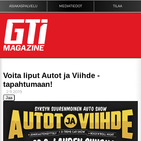
ASIAKASPALVELU
MEDIATIEDOT
TILAA
ETUSIVU
Voita liput Autot ja Viihde -
tapahtumaan!
DIGILEHTI
2.9.2019
Jaa
KUVAT
KILPAILUT
TEKNIIKKA