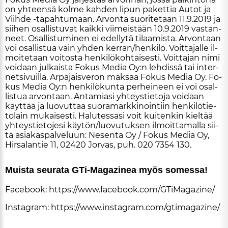
on yh­teen­sä kol­me kah­den li­pun pa­ket­tia Au­tot ja
Viih­de -ta­pah­tu­maan. Ar­von­ta suo­ri­te­taan 11.9.2019 ja
sii­hen osal­lis­tu­vat kaik­ki vii­meis­tään 10.9.2019 vas­tan­
neet. Osal­lis­tu­mi­nen ei edel­ly­tä ti­laa­mis­ta. Ar­von­taan
voi osal­lis­tua vain yh­den ker­ran/hen­ki­lö. Voit­ta­jal­le il­
moi­te­taan voi­tos­ta hen­ki­lö­koh­tai­ses­ti. Voit­ta­jan nimi
voi­daan jul­kais­ta Fo­kus Me­dia Oy:n leh­dis­sä tai in­ter­
net­si­vuil­la. Ar­pa­jais­ve­ron mak­saa Fo­kus Me­dia Oy. Fo­
kus Me­dia Oy:n hen­ki­lö­kun­ta per­hei­neen ei voi osal­
lis­tua ar­von­taan. An­ta­mi­a­si yh­teys­tie­to­ja voi­daan
käyt­tää ja luo­vut­taa suo­ra­mark­ki­noin­tiin hen­ki­lö­tie­
to­lain mu­kai­ses­ti. Ha­lu­tes­sa­si voit kui­ten­kin kiel­tää
yh­teys­tie­to­je­si käy­tön/luo­vu­tuk­sen il­moit­ta­mal­la sii­
tä asi­a­kas­pal­ve­luun: Ne­sen­ta Oy / Fo­kus Me­dia Oy,
Hir­sa­lan­tie 11, 02420 Jor­vas, puh. 020 7354 130.
Muis­ta seu­ra­ta GTi-Ma­ga­zi­nea myös so­mes­sa!
Fa­ce­book:
https://www.fa­ce­book.com/GTi­Ma­ga­zi­ne/
Ins­tag­ram:
https://www.ins­tag­ram.com/gti­ma­ga­zi­ne/