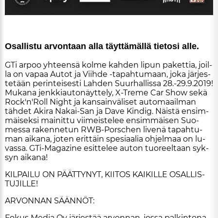
Osal­lis­tu ar­von­taan al­la täyt­tä­mäl­lä tie­to­si al­le.
GTi ar­poo yh­teen­sä kol­me kah­den li­pun pa­ket­tia, joil­
la on va­paa Au­tot ja Viih­de -ta­pah­tu­maan, joka jär­jes­
te­tään pe­rin­tei­ses­ti Lah­den Suur­hal­lis­sa 28.-29.9.2019!
Mu­ka­na jenk­ki­au­to­näyt­te­ly, X-Treme Car Show sekä
Rock'n'Roll Night ja kan­sain­vä­li­set au­to­maa­il­man
täh­det Aki­ra Na­kai-San ja Dave Kin­dig. Näis­tä en­sim­
mäi­sek­si mai­nit­tu vii­meis­te­lee en­sim­mäi­sen Suo­
mes­sa ra­ken­ne­tun RWB-Porsc­hen li­ve­nä ta­pah­tu­
man ai­ka­na, jo­ten erit­täin spe­si­aa­lia oh­jel­maa on lu­
vas­sa. GTi-Ma­ga­zi­ne esit­te­lee au­ton tuo­reel­taan syk­
syn ai­ka­na!
KIL­PAI­LU ON PÄÄT­TY­NYT, KII­TOS KAI­KIL­LE OSAL­LIS­
TU­JIL­LE!
AR­VON­NAN SÄÄN­NÖT:
Fo­kus Me­dia Oy jär­jes­tää ar­von­nan, jos­sa pal­kin­to­na