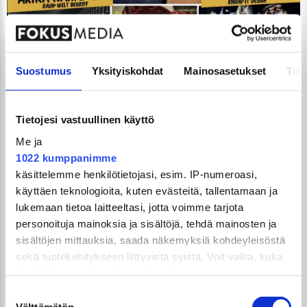
Suostumus
Yksityiskohdat
Mainosasetukset
Tiet
Tietojesi vastuullinen käyttö
Me ja
1022 kumppanimme
Lataa kuva
käsittelemme henkilötietojasi, esim. IP-numeroasi,
käyttäen teknologioita, kuten evästeitä, tallentamaan ja
lukemaan tietoa laitteeltasi, jotta voimme tarjota
personoituja mainoksia ja sisältöjä, tehdä mainosten ja
sisältöjen mittauksia, saada näkemyksiä kohdeyleisöstä
sekä tuotekehitykseen liittyvistä syistä. Voit valita, kuka
käyttää tietojasi ja mihin tarkoituksiin.
Suostumuksen
GTi-Magazine suosittelee myös näitä!
Jos sallit, haluamme myös tehdä seuraavia: