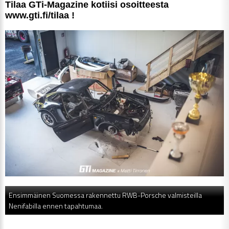
Ti­laa GTi-Ma­ga­zi­ne ko­tii­si osoit­tees­ta
www.gti.fi/ti­laa !
Ensimmäinen Suomessa rakennettu RWB-Porsche valmisteilla
Nenifabilla ennen tapahtumaa.