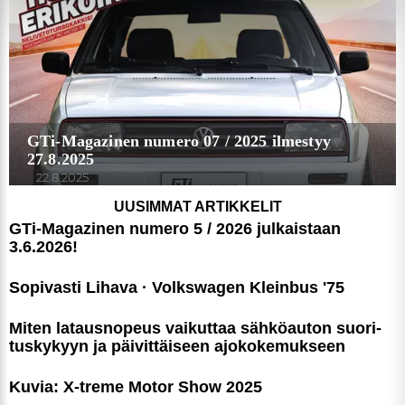
kerätty, kun olet käyttänyt heidän palvelujaan.
GTi-Magazinen numero 07 / 2025 ilmestyy
27.8.2025
22.8.2025
UUSIMMAT ARTIKKELIT
GTi-Magazinen numero 5 / 2026 julkaistaan
3.6.2026!
Sopivasti Lihava · Volkswagen Kleinbus '75
Miten latausnopeus vaikuttaa sähköauton suori­
tus­ky­kyyn ja päivittäiseen ajoko­ke­muk­seen
Kuvia: X-treme Motor Show 2025