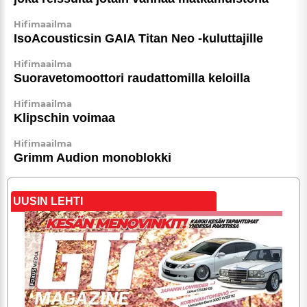
Hifimaailma
IsoA­cous­ticsin GAIA Titan Neo -kuluttajille
Hifimaailma
Suora­ve­to­moot­tori raudattomilla keloilla
Hifimaailma
Klipschin voimaa
Hifimaailma
Grimm Audion monoblokki
UUSIN LEHTI