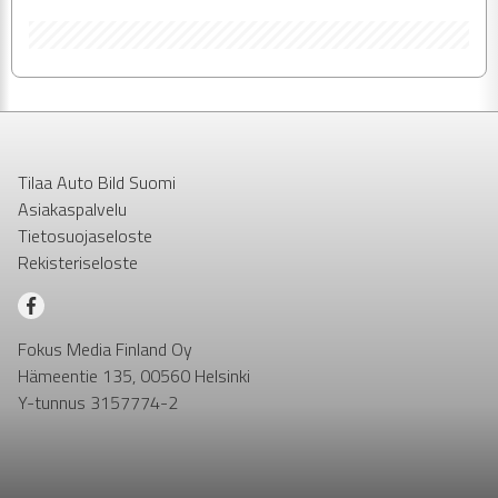
Tilaa Auto Bild Suomi
Asiakaspalvelu
Tietosuojaseloste
Rekisteriseloste
Fokus Media Finland Oy
Hämeentie 135, 00560 Helsinki
Y-tunnus 3157774-2