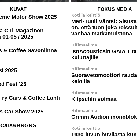
KUVAT
FOKUS MEDIA
Koti ja keittiö
reme Motor Show 2025
Meri-Tuuli Väntsi: Sisus­t
on, että tuon joka reissul
ia GTi-Magazinen
vanhaa matkamuistona
 01-05 / 2025
Hifimaailma
s & Coffee Savonlinna
IsoA­cous­ticsin GAIA Tit
kuluttajille
Hifimaailma
si 2025
Suora­ve­to­moot­tori rauda
keloilla
ed Fest '25
Hifimaailma
 ry Cars & Coffee Lahti
Klipschin voimaa
Hifimaailma
is Car Show 2025
Grimm Audion monoblok
la Cars&BRGRS
Koti ja keittiö
1930-luvun huvilasta kun