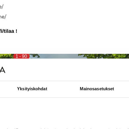
e/
ne/
/ti­laa !
1
-
90
Yksityiskohdat
Mainosasetukset