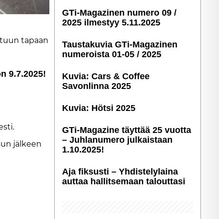
GTi-Magazinen numero 09 /
2025 ilmestyy 5.11.2025
tut­tuun ta­paan
Taustakuvia GTi-Magazinen
numeroista 01-05 / 2025
 on 9.7.2025!
Kuvia: Cars & Coffee
Savonlinna 2025
Kuvia: Hötsi 2025
s­ti.
GTi-Magazine täyttää 25 vuotta
– Juhlanumero julkaistaan
­sun jäl­keen
1.10.2025!
Aja fiksusti – Yhdis­te­ly­laina
auttaa hallitsemaan talouttasi