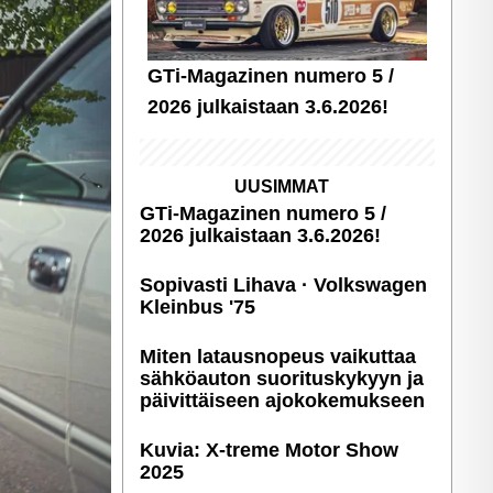
GTi-Magazinen numero 5 /
2026 julkaistaan 3.6.2026!
UUSIMMAT
GTi-Magazinen numero 5 /
2026 julkaistaan 3.6.2026!
Sopivasti Lihava · Volkswagen
Kleinbus '75
Miten latausnopeus vaikuttaa
sähköauton suori­tus­ky­kyyn ja
päivittäiseen ajoko­ke­muk­seen
Kuvia: X-treme Motor Show
2025