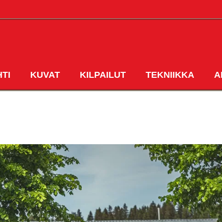
HTI
KUVAT
KILPAILUT
TEKNIIKKA
A
ETUSIVU