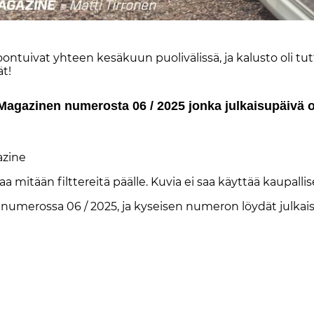
­koon­tui­vat yh­teen ke­sä­kuun puo­li­vä­lis­sä, ja ka­lus­to oli 
ät!
-Ma­ga­zi­nen nu­me­ros­ta 06 / 2025 jon­ka jul­kai­su­päi­vä
­zi­ne
aa mi­tään filt­te­rei­tä pääl­le. Ku­via ei saa käyt­tää kau­pal­li­se
en nu­me­ros­sa 06 / 2025, ja ky­sei­sen nu­me­ron löy­dät jul­kai