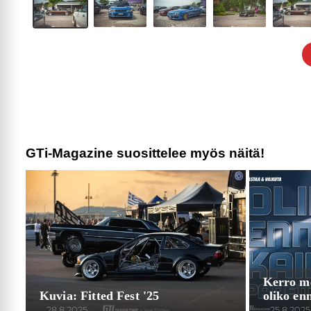
GTi-Magazine suosittelee myös näitä!
Kerro mei
Kuvia: Fitted Fest '25
oliko en
28.8.2025
25.8.2025