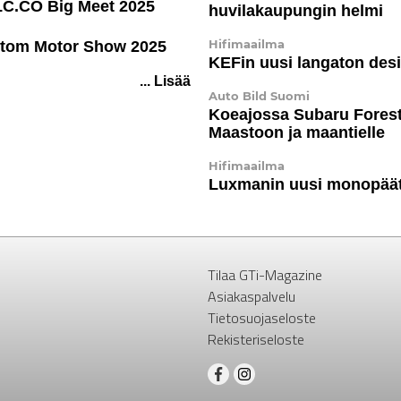
LC.CO Big Meet 2025
huvi­la­kau­pungin helmi
Hifimaailma
stom Motor Show 2025
KEFin uusi langaton des
... Lisää
Auto Bild Suomi
Koeajossa Subaru Forest
Maastoon ja maantielle
Hifimaailma
Luxmanin uusi monopää
Tilaa GTi-Magazine
Asiakaspalvelu
Tietosuojaseloste
Rekisteriseloste