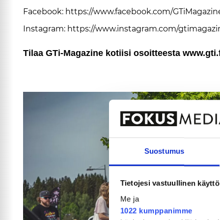
Fa­ce­book:
https://www.fa­ce­book.com/GTi­Ma­ga­zi­n
Ins­tag­ram:
https://www.ins­tag­ram.com/gti­ma­ga­zi­
Ti­laa GTi-Ma­ga­zi­ne ko­tii­si osoit­tees­ta www.gti.fi
Suostumus
Tietojesi vastuullinen käyttö
Me ja
1022 kumppanimme