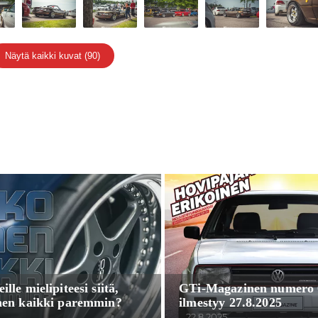
Näytä kaikki kuvat (90)
lle mielipiteesi siitä,
GTi-Magazinen numero 0
nen kaikki paremmin?
ilmestyy 27.8.2025
22.8.2025