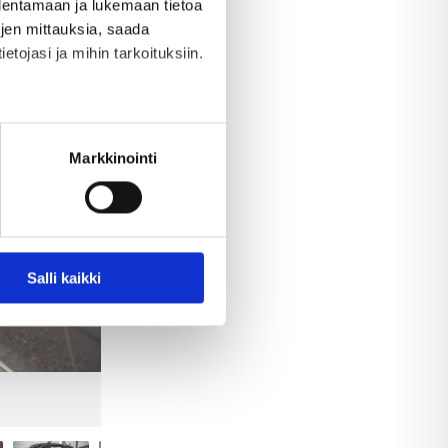
allentamaan ja lukemaan tietoa
töjen mittauksia, saada
etojasi ja mihin tarkoituksiin.
ella
ostaminen)
Markkinointi
 ominaisuuksien tukemiseen
Salli kaikki
tiikka-alan
ietoja muihin tietoihin, joita
Lataa kuva