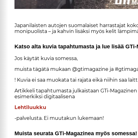
Ja­pa­ni­lais­ten au­to­jen suo­ma­lai­set har­ras­ta­jat ko
mo­ni­puo­lis­ta – ja kah­vin li­säk­si myös ke­lit läm­pi­m
Kat­so al­ta ku­via ta­pah­tu­mas­ta ja lue li­sää GTi
Jos käy­tät ku­via so­mes­sa,
muis­ta tä­gä­tä mu­kaan @gti­ma­ga­zi­ne ja #gti­ma­ga
! Ku­via ei saa muo­ka­ta tai ra­ja­ta ei­kä nii­hin saa lait­t
Ar­tik­ke­li ta­pah­tu­mas­ta jul­kais­taan GTi-Ma­ga­zi­n
esi­mer­kik­si di­gi­taa­li­se­na
Leh­ti­luuk­ku
-pal­ve­lus­ta. Ei muu­ta­kun lu­ke­maan!
Muis­ta seu­ra­ta GTi-Ma­ga­zi­nea myös so­mes­sa!