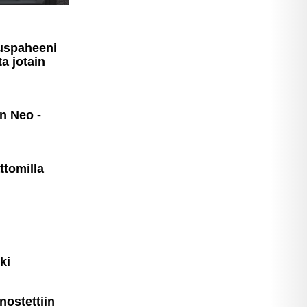
us­pa­heeni
ta jotain
an Neo -
ttomilla
ki
nostettiin