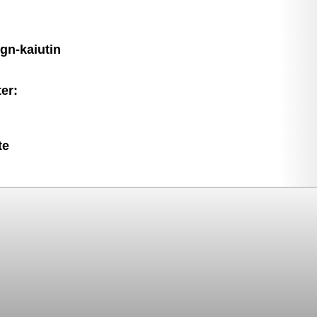
ign-kaiutin
er:
te