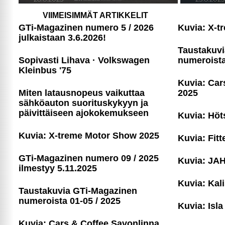
VIIMEISIMMÄT ARTIKKELIT
GTi-Magazinen numero 5 / 2026
Kuvia: X-t
julkaistaan 3.6.2026!
Taustakuv
Sopivasti Lihava · Volkswagen
numeroista
Kleinbus '75
Kuvia: Car
Miten latausnopeus vaikuttaa
2025
sähköauton suori­tus­ky­kyyn ja
päivittäiseen ajoko­ke­muk­seen
Kuvia: Höt
Kuvia: X-treme Motor Show 2025
Kuvia: Fitt
GTi-Magazinen numero 09 / 2025
Kuvia: JAH
ilmestyy 5.11.2025
Kuvia: Kal
Taustakuvia GTi-Magazinen
numeroista 01-05 / 2025
Kuvia: Is
Kuvia: Cars & Coffee Savonlinna