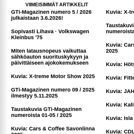
VIIMEISIMMÄT ARTIKKELIT
GTi-Magazinen numero 5 / 2026
Kuvia: X-t
julkaistaan 3.6.2026!
Taustakuv
Sopivasti Lihava · Volkswagen
numeroista
Kleinbus '75
Kuvia: Car
Miten latausnopeus vaikuttaa
2025
sähköauton suori­tus­ky­kyyn ja
päivittäiseen ajoko­ke­muk­seen
Kuvia: Höt
Kuvia: X-treme Motor Show 2025
Kuvia: Fitt
GTi-Magazinen numero 09 / 2025
Kuvia: JAH
ilmestyy 5.11.2025
Kuvia: Kal
Taustakuvia GTi-Magazinen
numeroista 01-05 / 2025
Kuvia: Is
Kuvia: Cars & Coffee Savonlinna
Kuvia: CD