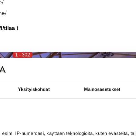
e/
ne/
/ti­laa !
1
-
302
Yksityiskohdat
Mainosasetukset
, esim. IP-numeroasi, käyttäen teknologioita, kuten evästeitä, t