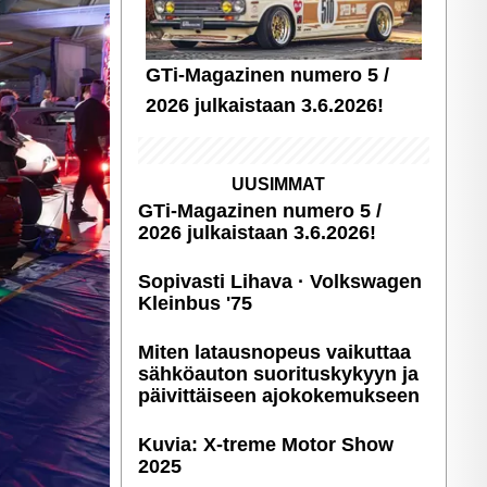
GTi-Magazinen numero 5 /
2026 julkaistaan 3.6.2026!
UUSIMMAT
GTi-Magazinen numero 5 /
2026 julkaistaan 3.6.2026!
Sopivasti Lihava · Volkswagen
Kleinbus '75
Miten latausnopeus vaikuttaa
sähköauton suori­tus­ky­kyyn ja
päivittäiseen ajoko­ke­muk­seen
Kuvia: X-treme Motor Show
2025