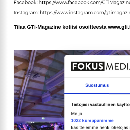
Fa­ce­book:
https://www.fa­ce­book.com/GTi­Ma­ga­zi­n
Ins­tag­ram:
https://www.ins­tag­ram.com/gti­ma­ga­zi­
Ti­laa GTi-Ma­ga­zi­ne ko­tii­si osoit­tees­ta www.gti.fi
Suostumus
Tietojesi vastuullinen käyttö
Me ja
1022 kumppanimme
käsittelemme henkilötietojasi