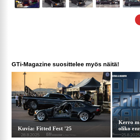
GTi-Magazine suosittelee myös näitä!
Kerro mei
Kuvia: Fitted Fest '25
oliko en
28.8.2025
25.8.2025