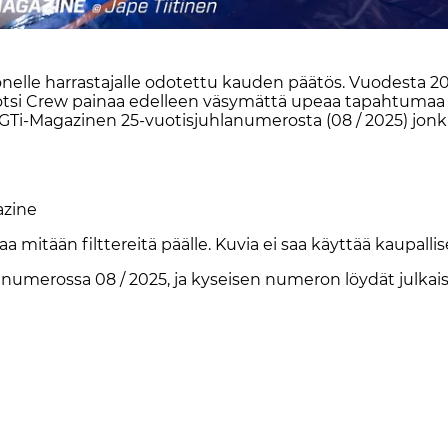
l­le har­ras­ta­jal­le odo­tet­tu kau­den pää­tös. Vuo­des­ta 2
ja Höt­si Crew pai­naa edel­leen vä­sy­mät­tä upe­aa ta­pah­tu­ma
 GTi-Ma­ga­zi­nen 25-vuo­tis­juh­la­nu­me­ros­ta (08 / 2025) jon­ka
­zi­ne
aa mi­tään filt­te­rei­tä pääl­le. Ku­via ei saa käyt­tää kau­pal­li­se
en nu­me­ros­sa 08 / 2025, ja ky­sei­sen nu­me­ron löy­dät jul­kai