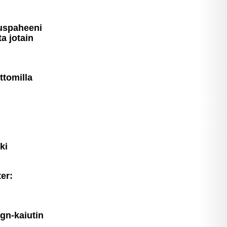
Lataa kuva
us­pa­heeni
ta jotain
ttomilla
ki
er:
ign-kaiutin