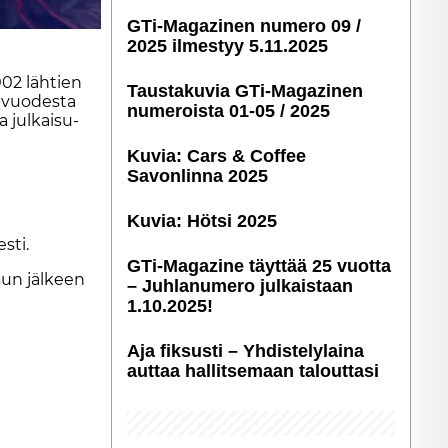
GTi-Magazinen numero 09 /
2025 ilmestyy 5.11.2025
002 läh­tien
Taustakuvia GTi-Magazinen
a vuo­des­ta
numeroista 01-05 / 2025
 jul­kai­su­
Kuvia: Cars & Coffee
Savonlinna 2025
Kuvia: Hötsi 2025
s­ti.
GTi-Magazine täyttää 25 vuotta
­sun jäl­keen
– Juhlanumero julkaistaan
1.10.2025!
Aja fiksusti – Yhdis­te­ly­laina
auttaa hallitsemaan talouttasi