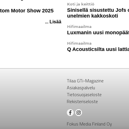
Koti ja keittiö
Sinisellä sisustettu Jofs
stom Motor Show 2025
unelmien kakkoskoti
... Lisää
Hifimaailma
Luxmanin uusi monopää
Hifimaailma
Q Acousticsilta uusi latti
Tilaa GTi-Magazine
Asiakaspalvelu
Tietosuojaseloste
Rekisteriseloste
Fokus Media Finland Oy