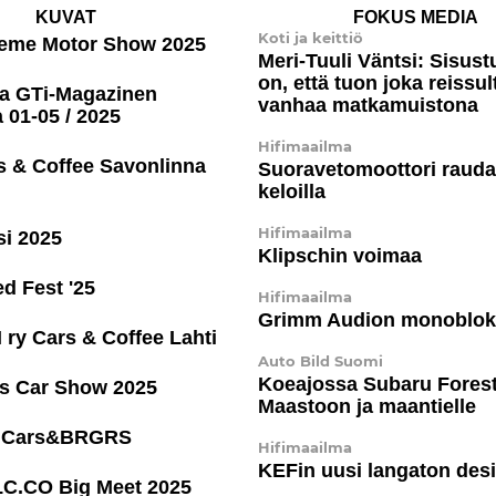
KUVAT
FOKUS MEDIA
Koti ja keittiö
reme Motor Show 2025
Meri-Tuuli Väntsi: Sisus­t
on, että tuon joka reissul
ia GTi-Magazinen
vanhaa matkamuistona
 01-05 / 2025
Hifimaailma
s & Coffee Savonlinna
Suora­ve­to­moot­tori rauda
keloilla
Hifimaailma
si 2025
Klipschin voimaa
ed Fest '25
Hifimaailma
Grimm Audion monoblok
 ry Cars & Coffee Lahti
Auto Bild Suomi
Koeajossa Subaru Forest
is Car Show 2025
Maastoon ja maantielle
la Cars&BRGRS
Hifimaailma
KEFin uusi langaton des
LC.CO Big Meet 2025