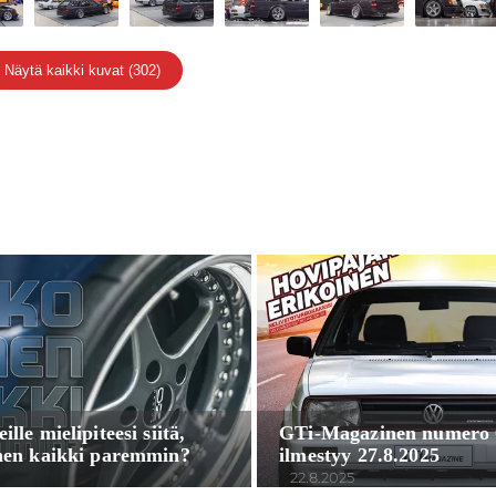
Näytä kaikki kuvat (302)
lle mielipiteesi siitä,
GTi-Magazinen numero 0
nen kaikki paremmin?
ilmestyy 27.8.2025
22.8.2025