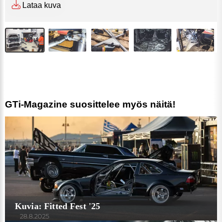
Lataa kuva
GTi-Magazine suosittelee myös näitä!
Kuvia: Fitted Fest '25
28.8.2025