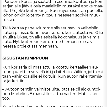
Pan­dem-ko­ri­sar­ja saa­tet­tiin asen­nus­kun­toon ja ko­ri­
sar­jan al­le jää­viä osia maa­lail­tiin mus­tak­si epok­si­maa­
lil­la. Pro­jek­ti kui­ten­kin jat­kuu myös si­sus­tan puo­lel­la,
jo­hon on­kin jo teh­ty nip­pu ai­hee­seen so­pi­via muu­
tok­sia.
Täl­lä ker­taa pa­neu­dum­me siis seu­raa­viin vai­hei­siin
au­ton pa­ris­sa. Seu­raa­van ker­ran, kun au­tos­ta voi GTi:n
si­vuil­ta lu­kea, on ai­ka esi­tel­lä ko­ko­nai­suus ja val­mis
au­to. Nyt kui­ten­kin ker­rom­me hie­man, mis­sä vai­
hees­sa pro­jek­tis­sa men­nään.
SI­SUS­TAN KIMP­PUUN
Kun ko­ri­sar­ja oli maa­lat­tu ja koot­tu ker­taal­leen au­
toon, pu­ret­tiin se vie­lä ir­ti ja lai­tet­tiin säi­löön, jot­ta mi­
tään va­hin­koa sil­le ei koi­tui­si, kun au­ton ra­ken­ta­mis­
ta jat­ket­tiin.
– Au­toon teh­tiin val­mis­te­lui­ta, jot­ta se oli ajo­kun­toi­
nen Mar­te­lius Ex­haus­til­le siir­toa var­ten, Ma­ti­as ker­
too.
Si­sus­ta ke­ret­tiin pur­ka­maan jo en­nen ko­ri­sar­jan maa­