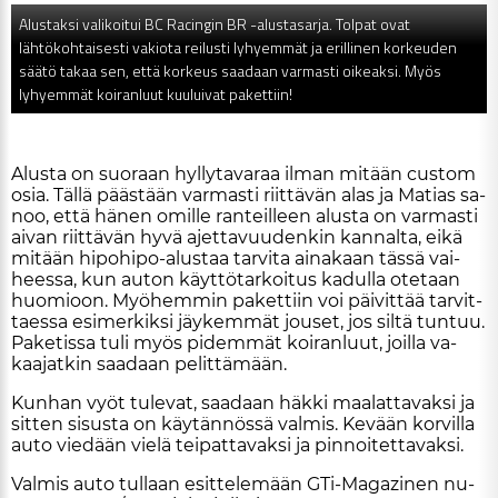
Alustaksi valikoitui BC Racingin BR -alustasarja. Tolpat ovat
lähtökohtaisesti vakiota reilusti lyhyemmät ja erillinen korkeuden
säätö takaa sen, että korkeus saadaan varmasti oikeaksi. Myös
lyhyemmät koiranluut kuuluivat pakettiin!
Alus­ta on suo­raan hyl­ly­ta­va­raa il­man mi­tään cus­tom
osia. Täl­lä pääs­tään var­mas­ti riit­tä­vän alas ja Ma­ti­as sa­
noo, et­tä hä­nen omil­le ran­teil­leen alus­ta on var­mas­ti
ai­van riit­tä­vän hyvä ajet­ta­vuu­den­kin kan­nal­ta, ei­kä
mi­tään hi­po­hi­po-alus­taa tar­vi­ta ai­na­kaan täs­sä vai­
hees­sa, kun au­ton käyt­tö­tar­koi­tus ka­dul­la ote­taan
huo­mi­oon. Myö­hem­min pa­ket­tiin voi päi­vit­tää tar­vit­
ta­es­sa esi­mer­kik­si jäy­kem­mät jou­set, jos sil­tä tun­tuu.
Pa­ke­tis­sa tuli myös pi­dem­mät koi­ran­luut, joil­la va­
kaa­jat­kin saa­daan pe­lit­tä­mään.
Kun­han vyöt tu­le­vat, saa­daan häk­ki maa­lat­ta­vak­si ja
sit­ten si­sus­ta on käy­tän­nös­sä val­mis. Ke­vään kor­vil­la
au­to vie­dään vie­lä tei­pat­ta­vak­si ja pin­noi­tet­ta­vak­si.
Val­mis au­to tul­laan esit­te­le­mään GTi-Ma­ga­zi­nen nu­