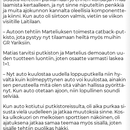
laa­mis­ta ker­taal­leen, ja nyt sin­ne ni­pu­tel­tiin penk­kiä
ja mui­ta ajo­kun­non kan­nal­ta oleel­li­sia kom­po­nent­te­
ja kiin­ni. Kun au­to oli siir­toon val­mis, vie­tiin se vii­kon
vi­sii­til­le Lai­ti­laan.
– Au­toon teh­tiin Mar­te­liuk­sen toi­mes­ta cat­back-put­
kis­to, jota pys­tyy nyt ti­laa­maan heil­tä myös mui­hin
GR Ya­rik­siin.
Ma­ti­as tar­vit­si put­kis­ton ja Mar­te­lius de­mo­au­ton uu­
den tuot­teen luon­tiin, jo­ten osaat­te var­mas­ti las­kea
1+1.
– Nyt au­to kuu­los­taa uu­del­la lop­pu­put­kel­la niin hy­
väl­tä kuin kol­me­pyt­ty­nen au­to voi kuu­los­taa, ai­na­kin
sen pe­rus­teel­la mitä olen sitä vä­hän hal­lis­sa pyö­rit­tä­
nyt. Kun au­to ote­taan ajoon, niin lo­pul­li­nen soun­di
sel­vi­ää.
Kun au­to ko­tiu­tui put­kis­to­reis­sul­ta, oli ai­ka pur­kaa si­
sus­ta vie­lä uu­del­leen ja jat­kaa muu­tok­sia sin­ne. Kos­
ka ul­ko­kuo­ri on mel­koi­sen sport­ti­sen nä­köi­nen, oli
aja­tuk­se­na jat­kaa sa­maa tee­maa myös si­säl­lä, jo­ten
si­säl­le teh­tiin puo­li­kas häk­ki.