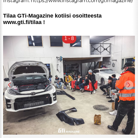
Ins­tag­ram:
https://www.ins­tag­ram.com/gti­ma­ga­zi­ne/
Ti­laa GTi-Ma­ga­zi­ne ko­tii­si osoit­tees­ta
www.gti.fi/ti­laa !
1
-
8