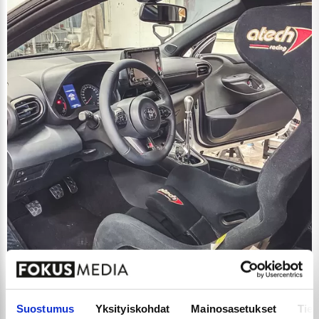
Suostumus
Yksityiskohdat
Mainosasetukset
Tiet