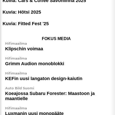
Kuvia: Cars & Coffee Savonlinna 2025
Kuvia: Hötsi 2025
Kuvia: Fitted Fest '25
FOKUS MEDIA
Hifimaailma
Klipschin voimaa
Hifimaailma
Grimm Audion monoblokki
Hifimaailma
KEFin uusi langaton design-kaiutin
Auto Bild Suomi
Koeajossa Subaru Forester: Maastoon ja
maantielle
Hifimaailma
Luxmanin uusi monopääte