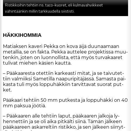
Ristikkoihin tehtiin ns. taco-kuoret, eli kulmavahvikkeet
vähintäänkin millin tarkkuudella siististi.
HÄK­KI­HOM­MIA
Ma­ti­ak­sen ka­ve­ri Pek­ka on kova äi­jä duu­naa­maan
me­tal­lia, se on fak­ta. Pek­ka aut­te­lee pro­jek­tis­sa muu­
ten­kin, jo­ten on luon­nol­lis­ta, et­tä myös tur­va­kaa­ret
tu­li­vat mie­hen kä­sien kaut­ta.
– Pää­kaa­res­ta otet­tiin kar­ke­as­ti mi­tat, ja se tai­vu­tet­
tiin val­miik­si Sa­me­til­la naa­pu­ri­pi­tä­jäs­sä. Sa­mas­ta pai­
kas­ta tuli myös lop­pu­häk­kiin tar­vit­ta­vat suo­rat put­
ket.
Pää­kaa­ri teh­tiin 50 mm put­kes­ta ja lop­pu­häk­ki on 40
mm pak­sua jöö­tiä.
– Pää­kaa­ren al­le teh­tiin la­put, pää­kaa­ren jal­ko­ja ly­
hen­net­tiin ja se oli ai­ka pit­käl­ti sii­nä. Tä­män jäl­keen
pää­kaa­reen as­kar­rel­tiin ris­tik­ko, ja sen jäl­keen siir­ryt­