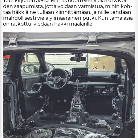
Tätä kir­joi­tet­ta­es­sa Ma­ti­as odot­te­lee vie­lä tur­va­vöi­
den saa­pu­mis­ta, jot­ta voi­daan var­mis­tua, mi­hin koh­
taa häk­kiä ne tul­laan kiin­nit­tä­mään, ja niil­le teh­dään
mah­dol­li­ses­ti vie­lä yli­mää­räi­nen put­ki. Kun tämä asia
on rat­kot­tu, vie­dään häk­ki maa­la­ril­le.