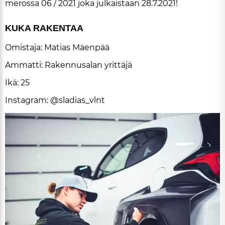
me­ros­sa 06 / 2021 joka jul­kais­taan 28.7.2021!
KUKA RA­KEN­TAA
Omis­ta­ja:
Ma­ti­as Mä­en­pää
Am­mat­ti:
Ra­ken­nu­sa­lan yrit­tä­jä
Ikä:
25
Ins­tag­ram:
@sla­di­as_vlnt