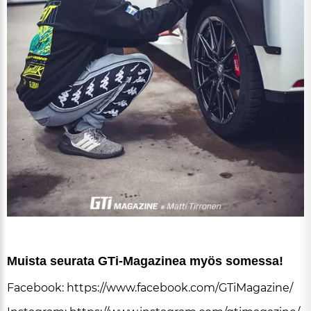
Muis­ta seu­ra­ta GTi-Ma­ga­zi­nea myös so­mes­sa!
Fa­ce­book:
https://www.fa­ce­book.com/GTi­Ma­ga­zi­ne/