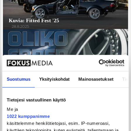
Kuvia: Fitted Fest '25
28.8.2025
Kerro meille mielipiteesi siitä, oliko ennen kaikki
Suostumus
Yksityiskohdat
Mainosasetukset
Tiet
paremmin?
25.8.2025
Tietojesi vastuullinen käyttö
Me ja
1022 kumppanimme
käsittelemme henkilötietojasi, esim. IP-numeroasi,
käyttäen teknologioita, kuten evästeitä, tallentamaan ja