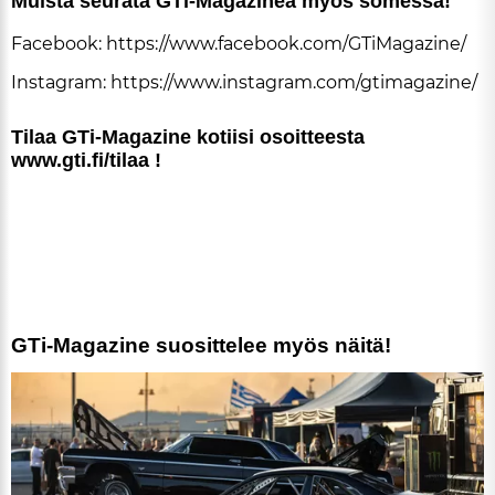
Muis­ta seu­ra­ta GTi-Ma­ga­zi­nea myös so­mes­sa!
Fa­ce­book:
https://www.fa­ce­book.com/GTi­Ma­ga­zi­ne/
Ins­tag­ram:
https://www.ins­tag­ram.com/gti­ma­ga­zi­ne/
Ti­laa GTi-Ma­ga­zi­ne ko­tii­si osoit­tees­ta
www.gti.fi/ti­laa !
GTi-Magazine suosittelee myös näitä!