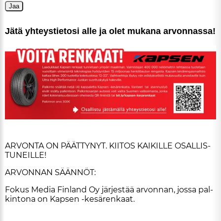
Jaa
ARTIKKELIT
Jätä yh­teys­tie­to­si al­le ja olet mu­ka­na ar­von­nas­sa!
TILAA
AR­VON­TA ON PÄÄT­TY­NYT. KII­TOS KAI­KIL­LE OSAL­LIS­
TU­NEIL­LE!
AR­VON­NAN SÄÄN­NÖT:
Fo­kus Me­dia Fin­land Oy jär­jes­tää ar­von­nan, jos­sa pal­
kin­to­na on Kap­sen -ke­sä­ren­kaat.