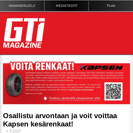
ASIAKASPALVELU
MEDIATIEDOT
TILAA
ETUSIVU
DIGILEHTI
KUVAT
KILPAILUT
Osallistu arvontaan ja voit voittaa
Kapsen kesärenkaat!
TEKNIIKKA
4.5.2021