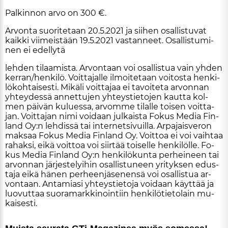
Pal­kin­non ar­vo on 300 €.
Ar­von­ta suo­ri­te­taan 20.5.2021 ja sii­hen osal­lis­tu­vat
kaik­ki vii­meis­tään 19.5.2021 vas­tan­neet. Osal­lis­tu­mi­
nen ei edel­ly­tä
leh­den ti­laa­mis­ta. Ar­von­taan voi osal­lis­tua vain yh­den
ker­ran/hen­ki­lö. Voit­ta­jal­le il­moi­te­taan voi­tos­ta hen­ki­
lö­koh­tai­ses­ti. Mi­kä­li voit­ta­jaa ei ta­voi­te­ta ar­von­nan
yh­tey­des­sä an­net­tu­jen yh­teys­tie­to­jen kaut­ta kol­
men päi­vän ku­lu­es­sa, ar­vom­me ti­lal­le toi­sen voit­ta­
jan. Voit­ta­jan nimi voi­daan jul­kais­ta Fo­kus Me­dia Fin­
land Oy:n leh­dis­sä tai in­ter­net­si­vuil­la. Ar­pa­jais­ve­ron
mak­saa Fo­kus Me­dia Fin­land Oy. Voit­toa ei voi vaih­taa
ra­hak­si, ei­kä voit­toa voi siir­tää toi­sel­le hen­ki­löl­le. Fo­
kus Me­dia Fin­land Oy:n hen­ki­lö­kun­ta per­hei­neen tai
ar­von­nan jär­jes­te­lyi­hin osal­lis­tu­neen yri­tyk­sen edus­
ta­ja ei­kä hä­nen per­heen­jä­se­nen­sä voi osal­lis­tua ar­
von­taan. An­ta­mi­a­si yh­teys­tie­to­ja voi­daan käyt­tää ja
luo­vut­taa suo­ra­mark­ki­noin­tiin hen­ki­lö­tie­to­lain mu­
kai­ses­ti.