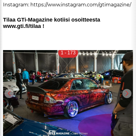
Ins­tag­ram:
https://www.ins­tag­ram.com/gti­ma­ga­zi­ne/
Ti­laa GTi-Ma­ga­zi­ne ko­tii­si osoit­tees­ta
www.gti.fi/ti­laa !
1
-
173