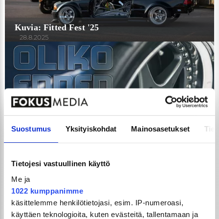
Kuvia: Fitted Fest '25
28.8.2025
Kerro meille mielipiteesi siitä, oliko ennen kaikki
Suostumus
Yksityiskohdat
Mainosasetukset
Tiet
paremmin?
25.8.2025
Tietojesi vastuullinen käyttö
Me ja
1022 kumppanimme
käsittelemme henkilötietojasi, esim. IP-numeroasi,
käyttäen teknologioita, kuten evästeitä, tallentamaan ja