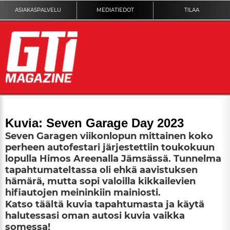
ASIAKASPALVELU
MEDIATIEDOT
TILAA
ETUSIVU
Kuvia: Seven Garage Day 2023
Seven Garagen viikonlopun mittainen koko
DIGILEHTI
perheen autofestari järjestettiin toukokuun
lopulla Himos Areenalla Jämsässä. Tunnelma
KUVAT
tapah­tu­ma­tel­tassa oli ehkä aavistuksen
hämärä, mutta sopi valoilla kikkailevien
hifiautojen meininkiin mainiosti.
KILPAILUT
Katso täältä kuvia tapahtumasta ja käytä
halutessasi oman autosi kuvia vaikka
TEKNIIKKA
somessa!