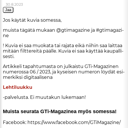
30.8.2023
ARTIKKELIT
Jaa
Jos käy­tät ku­via so­mes­sa,
TILAA
muis­ta tä­gä­tä mu­kaan @gti­ma­ga­zi­ne ja #gti­ma­ga­zi­
ne
! Ku­via ei saa muo­ka­ta tai ra­ja­ta ei­kä nii­hin saa lait­taa
mi­tään filt­te­rei­tä pääl­le. Ku­via ei saa käyt­tää kau­pal­li­
ses­ti.
Ar­tik­ke­li ta­pah­tu­mas­ta on jul­kais­tu GTi-Ma­ga­zi­nen
nu­me­ros­sa 06 / 2023, ja ky­sei­sen nu­me­ron löy­dät esi­
mer­kik­si di­gi­taa­li­se­na
Leh­ti­luuk­ku
-pal­ve­lus­ta. Ei muu­ta­kun lu­ke­maan!
Muis­ta seu­ra­ta GTi-Ma­ga­zi­nea myös so­mes­sa!
Fa­ce­book:
https://www.fa­ce­book.com/GTi­Ma­ga­zi­ne/