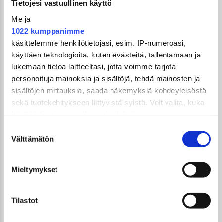
Tietojesi vastuullinen käyttö
Kerro meille mielipiteesi siitä, oliko ennen kaikki
Me ja
paremmin?
1022 kumppanimme
25.8.2025
käsittelemme henkilötietojasi, esim. IP-numeroasi,
käyttäen teknologioita, kuten evästeitä, tallentamaan ja
lukemaan tietoa laitteeltasi, jotta voimme tarjota
personoituja mainoksia ja sisältöjä, tehdä mainosten ja
sisältöjen mittauksia, saada näkemyksiä kohdeyleisöstä
sekä tuotekehitykseen liittyvistä syistä. Voit valita, kuka
käyttää tietojasi ja mihin tarkoituksiin.
GTi-Magazinen numero 07 / 2025 ilmestyy
Suostumuksen
27.8.2025
Jos sallit, haluamme myös tehdä seuraavia:
Välttämätön
valinta
22.8.2025
Kerätä tietoja maantieteellisestä sijainnistasi,
UUSIMMAT ARTIKKELIT
mahdollisesti muutaman metrin tarkkuudella
Mieltymykset
GTi-Magazinen numero 5 / 2026 julkaistaan
Tunnistaa laitteesi skannaamalla sen
3.6.2026!
ominaispiirteitä aktiivisesti (sormenjäljen
muodostaminen)
Tilastot
Sopivasti Lihava · Volkswagen Kleinbus '75
Lue lisää siitä, miten henkilötietojasi käsitellään ja miten