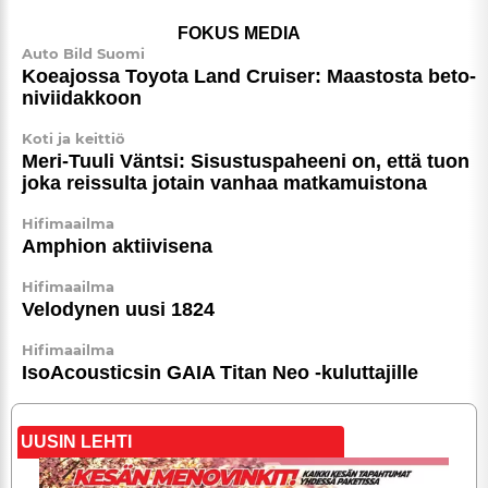
FOKUS MEDIA
Auto Bild Suomi
Koeajossa Toyota Land Cruiser: Maastosta beto­
ni­vii­dak­koon
Koti ja keittiö
Meri-Tuuli Väntsi: Sisus­tus­pa­heeni on, että tuon
joka reissulta jotain vanhaa matkamuistona
Hifimaailma
Amphion aktiivisena
Hifimaailma
Velodynen uusi 1824
Hifimaailma
IsoA­cous­ticsin GAIA Titan Neo -kuluttajille
UUSIN LEHTI