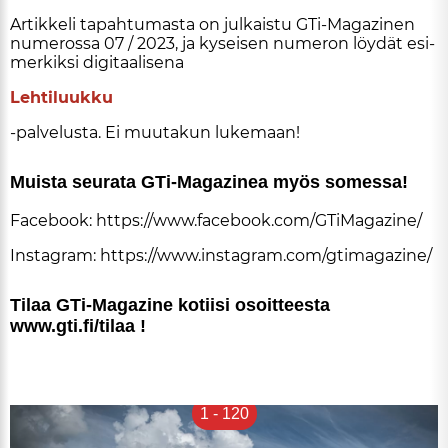
Ar­tik­ke­li ta­pah­tu­mas­ta on jul­kais­tu GTi-Ma­ga­zi­nen
nu­me­ros­sa 07 / 2023, ja ky­sei­sen nu­me­ron löy­dät esi­
mer­kik­si di­gi­taa­li­se­na
Leh­ti­luuk­ku
-pal­ve­lus­ta. Ei muu­ta­kun lu­ke­maan!
Muis­ta seu­ra­ta GTi-Ma­ga­zi­nea myös so­mes­sa!
Fa­ce­book:
https://www.fa­ce­book.com/GTi­Ma­ga­zi­ne/
Ins­tag­ram:
https://www.ins­tag­ram.com/gti­ma­ga­zi­ne/
Ti­laa GTi-Ma­ga­zi­ne ko­tii­si osoit­tees­ta
www.gti.fi/ti­laa !
1
-
120