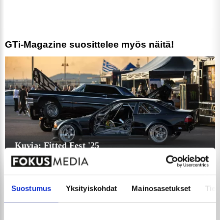
GTi-Magazine suosittelee myös näitä!
Kuvia: Fitted Fest '25
28.8.2025
Suostumus
Yksityiskohdat
Mainosasetukset
Tiet