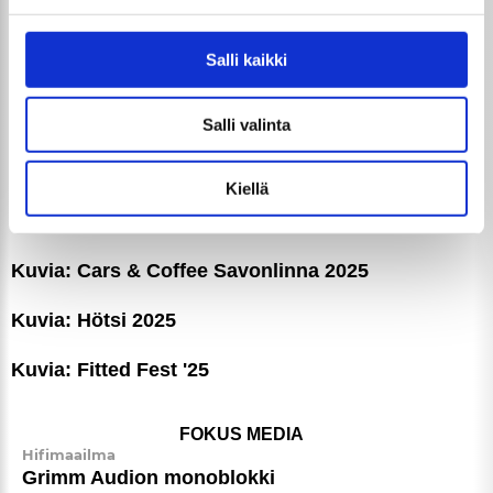
. Voit muuttaa suostumustasi tai peruuttaa sen milloin
vain evästeilmoituksessa.
Miten latausnopeus vaikuttaa sähköauton suori­
tus­ky­kyyn ja päivittäiseen ajoko­ke­muk­seen
Salli kaikki
Käytämme evästeitä tarjoamamme sisällön ja mainosten
Kuvia: X-treme Motor Show 2025
räätälöimiseen, sosiaalisen median ominaisuuksien
Salli valinta
tukemiseen ja kävijämäärämme analysoimiseen. Lisäksi
GTi-Magazinen numero 09 / 2025 ilmestyy
jaamme sosiaalisen median, mainosalan ja analytiikka-
5.11.2025
alan kumppaneillemme tietoja siitä, miten käytät
Kiellä
sivustoamme. Kumppanimme voivat yhdistää näitä
KUVAT
tietoja muihin tietoihin, joita olet antanut heille tai joita on
Kuvia: X-treme Motor Show 2025
kerätty, kun olet käyttänyt heidän palvelujaan.
Taustakuvia GTi-Magazinen numeroista 01-05 /
2025
Kuvia: Cars & Coffee Savonlinna 2025
Kuvia: Hötsi 2025
Kuvia: Fitted Fest '25