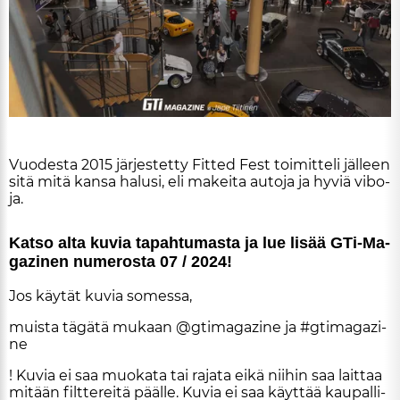
ARTIKKELIT
TILAA
Vuo­des­ta 2015 jär­jes­tet­ty Fit­ted Fest toi­mit­te­li jäl­leen
sitä mitä kan­sa ha­lu­si, eli ma­kei­ta au­to­ja ja hy­viä vi­bo­
ja.
Kat­so al­ta ku­via ta­pah­tu­mas­ta ja lue li­sää GTi-Ma­
ga­zi­nen nu­me­ros­ta 07 / 2024!
Jos käy­tät ku­via so­mes­sa,
muis­ta tä­gä­tä mu­kaan @gti­ma­ga­zi­ne ja #gti­ma­ga­zi­
ne
! Ku­via ei saa muo­ka­ta tai ra­ja­ta ei­kä nii­hin saa lait­taa
mi­tään filt­te­rei­tä pääl­le. Ku­via ei saa käyt­tää kau­pal­li­