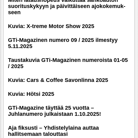
3.6.2026!
Sopivasti Lihava · Volkswagen Kleinbus '75
Miten latausnopeus vaikuttaa sähköauton
suori­tus­ky­kyyn ja päivittäiseen ajoko­ke­muk­
seen
Kuvia: X-treme Motor Show 2025
GTi-Magazinen numero 09 / 2025 ilmestyy
5.11.2025
Taustakuvia GTi-Magazinen numeroista 01-05
/ 2025
Kuvia: Cars & Coffee Savonlinna 2025
Kuvia: Hötsi 2025