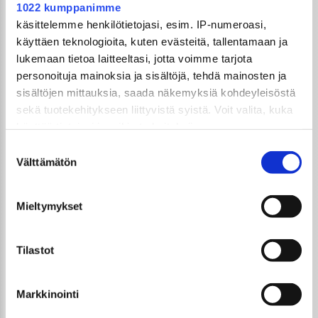
1022 kumppanimme
käsittelemme henkilötietojasi, esim. IP-numeroasi,
Kerro meille mielipiteesi siitä, oliko ennen kaikki
käyttäen teknologioita, kuten evästeitä, tallentamaan ja
paremmin?
lukemaan tietoa laitteeltasi, jotta voimme tarjota
25.8.2025
personoituja mainoksia ja sisältöjä, tehdä mainosten ja
sisältöjen mittauksia, saada näkemyksiä kohdeyleisöstä
sekä tuotekehitykseen liittyvistä syistä. Voit valita, kuka
käyttää tietojasi ja mihin tarkoituksiin.
Suostumuksen
Jos sallit, haluamme myös tehdä seuraavia:
Välttämätön
valinta
Kerätä tietoja maantieteellisestä sijainnistasi,
GTi-Magazinen numero 07 / 2025 ilmestyy
mahdollisesti muutaman metrin tarkkuudella
27.8.2025
Mieltymykset
Tunnistaa laitteesi skannaamalla sen
22.8.2025
ominaispiirteitä aktiivisesti (sormenjäljen
UUSIMMAT ARTIKKELIT
muodostaminen)
Tilastot
GTi-Magazinen numero 5 / 2026 julkaistaan
Lue lisää siitä, miten henkilötietojasi käsitellään ja miten
3.6.2026!
voit määrittää asetuksesi
Markkinointi
tiedot-osiossa
Sopivasti Lihava · Volkswagen Kleinbus '75