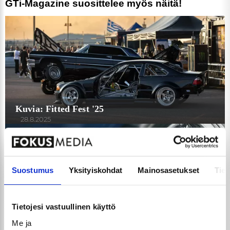
GTi-Magazine suosittelee myös näitä!
Kuvia: Fitted Fest '25
Suostumus
Yksityiskohdat
Mainosasetukset
Tiet
28.8.2025
Tietojesi vastuullinen käyttö
Me ja