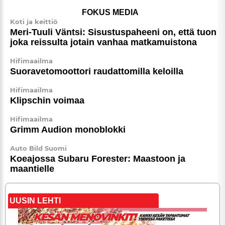
FOKUS MEDIA
Koti ja keittiö
Meri-Tuuli Väntsi: Sisus­tus­pa­heeni on, että tuon
joka reissulta jotain vanhaa matkamuistona
Hifimaailma
Suora­ve­to­moot­tori raudattomilla keloilla
Hifimaailma
Klipschin voimaa
Hifimaailma
Grimm Audion monoblokki
Auto Bild Suomi
Koeajossa Subaru Forester: Maastoon ja
maantielle
UUSIN LEHTI