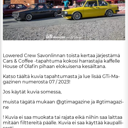
ARTIKKELIT
TILAA
Lo­we­red Crew Sa­von­lin­nan tois­ta ker­taa jär­jes­tä­mä
Cars & Cof­fee -ta­pah­tu­ma ko­ko­si har­ras­ta­jia kaf­fel­le
Hou­se of Ola­fin pi­haan elo­kui­se­na ke­säil­ta­na.
Kat­so tääl­tä ku­via ta­pah­tu­mas­ta ja lue li­sää GTi-Ma­
ga­zi­nen nu­me­ros­ta 07 / 2023!
Jos käy­tät ku­via so­mes­sa,
muis­ta tä­gä­tä mu­kaan @gti­ma­ga­zi­ne ja #gti­ma­ga­zi­
ne
! Ku­via ei saa muo­ka­ta tai ra­ja­ta ei­kä nii­hin saa lait­taa
mi­tään filt­te­rei­tä pääl­le. Ku­via ei saa käyt­tää kau­pal­li­