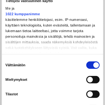
Tietojesi vastuullinen käyttö
Kerro meille mielipiteesi siitä, oliko ennen kaikki
Me ja
paremmin?
1022 kumppanimme
25.8.2025
käsittelemme henkilötietojasi, esim. IP-numeroasi,
käyttäen teknologioita, kuten evästeitä, tallentamaan ja
lukemaan tietoa laitteeltasi, jotta voimme tarjota
personoituja mainoksia ja sisältöjä, tehdä mainosten ja
sisältöjen mittauksia, saada näkemyksiä kohdeyleisöstä
sekä tuotekehitykseen liittyvistä syistä. Voit valita, kuka
käyttää tietojasi ja mihin tarkoituksiin.
GTi-Magazinen numero 07 / 2025 ilmestyy
Suostumuksen
27.8.2025
Jos sallit, haluamme myös tehdä seuraavia:
Välttämätön
valinta
22.8.2025
Kerätä tietoja maantieteellisestä sijainnistasi,
UUSIMMAT ARTIKKELIT
mahdollisesti muutaman metrin tarkkuudella
GTi-Magazinen numero 5 / 2026 julkaistaan
Mieltymykset
Tunnistaa laitteesi skannaamalla sen
3.6.2026!
ominaispiirteitä aktiivisesti (sormenjäljen
muodostaminen)
Tilastot
Sopivasti Lihava · Volkswagen Kleinbus '75
Lue lisää siitä, miten henkilötietojasi käsitellään ja miten