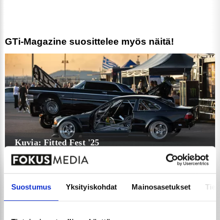
GTi-Magazine suosittelee myös näitä!
Kuvia: Fitted Fest '25
28.8.2025
Suostumus
Yksityiskohdat
Mainosasetukset
Tiet