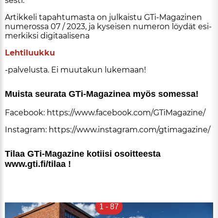
ses­ti.
Ar­tik­ke­li ta­pah­tu­mas­ta on jul­kais­tu GTi-Ma­ga­zi­nen
nu­me­ros­sa 07 / 2023, ja ky­sei­sen nu­me­ron löy­dät esi­
mer­kik­si di­gi­taa­li­se­na
Leh­ti­luuk­ku
-pal­ve­lus­ta. Ei muu­ta­kun lu­ke­maan!
Muis­ta seu­ra­ta GTi-Ma­ga­zi­nea myös so­mes­sa!
Fa­ce­book:
https://www.fa­ce­book.com/GTi­Ma­ga­zi­ne/
Ins­tag­ram:
https://www.ins­tag­ram.com/gti­ma­ga­zi­ne/
Ti­laa GTi-Ma­ga­zi­ne ko­tii­si osoit­tees­ta
www.gti.fi/ti­laa !
1
-
87