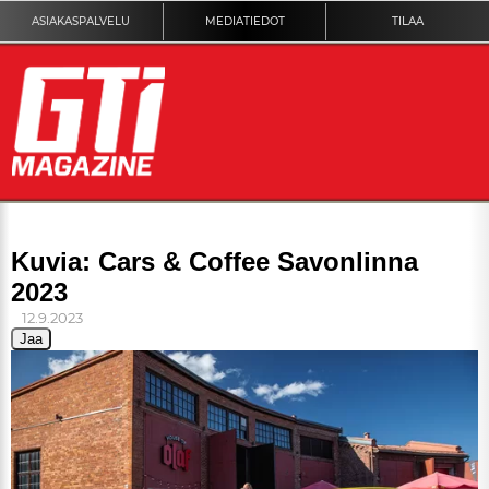
ASIAKASPALVELU
MEDIATIEDOT
TILAA
ETUSIVU
Kuvia: Cars & Coffee Savonlinna
2023
DIGILEHTI
12.9.2023
Jaa
KUVAT
KILPAILUT
TEKNIIKKA