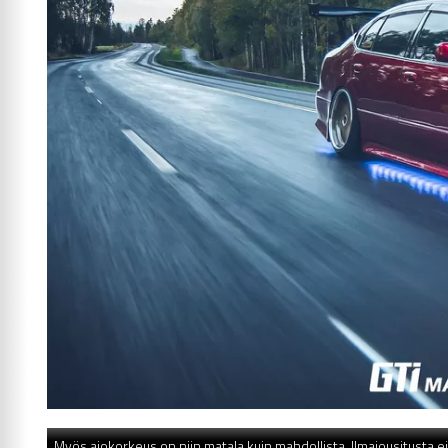
Myös ajokorkeus on niin matala kuin mahdollista. Ilmajousitusta ei 