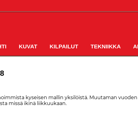
HTI
KUVAT
KILPAILUT
TEKNIIKKA
A
ETUSIVU
98
m­mis­ta ky­sei­sen mal­lin yk­si­löis­tä. Muu­ta­man vuo­den 
s­ta mis­sä iki­nä liik­kuu­kaan.