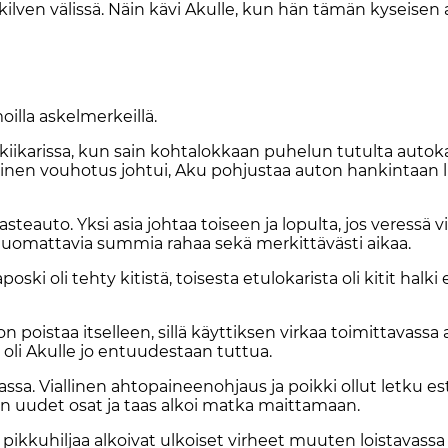
­kil­ven vä­lis­sä. Näin kävi Akul­le, kun hän tä­män ky­sei­sen 
l­la as­kel­mer­keil­lä.
i kii­ka­ris­sa, kun sain koh­ta­lok­kaan pu­he­lun tu­tul­ta au­to­ka
en vou­ho­tus joh­tui, Aku poh­jus­taa au­ton han­kin­taan lii
te­au­to. Yk­si asia joh­taa toi­seen ja lo­pul­ta, jos ve­res­sä v
o­mat­ta­via sum­mia ra­haa sekä mer­kit­tä­väs­ti ai­kaa.
­ki oli teh­ty ki­tis­tä, toi­ses­ta etu­lo­ka­ris­ta oli ki­tit hal­ki e
is­taa it­sel­leen, sil­lä käyt­tik­sen vir­kaa toi­mit­ta­vas­sa a
 oli Akul­le jo en­tuu­des­taan tut­tua.
has­sa. Vi­al­li­nen ah­to­pai­nee­noh­jaus ja poik­ki ol­lut let­ku es­
n­kin uu­det osat ja taas al­koi mat­ka mait­ta­maan.
pik­ku­hil­jaa al­koi­vat ul­koi­set vir­heet muu­ten lois­ta­vas­sa