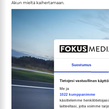
Akun miel­tä kai­her­ta­maan.
Suostumus
Tietojesi vastuullinen käyttö
Me ja
1022 kumppanimme
käsittelemme henkilötietojasi
laitteeltasi, jotta voimme tar