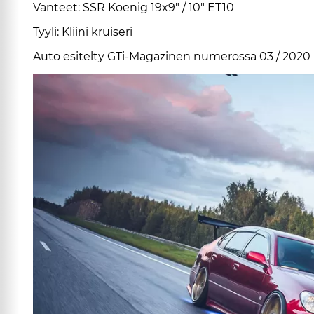
Van­teet:
SSR Ko­e­nig 19x9" / 10" ET10
Tyy­li:
Klii­ni krui­se­ri
Au­to esi­tel­ty GTi-Ma­ga­zi­nen nu­me­ros­sa 03 / 2020 