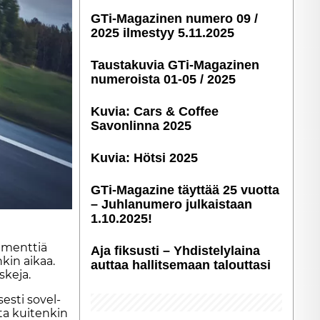
GTi-Magazinen numero 09 /
2025 ilmestyy 5.11.2025
Taustakuvia GTi-Magazinen
numeroista 01-05 / 2025
Kuvia: Cars & Coffee
Savonlinna 2025
Kuvia: Hötsi 2025
GTi-Magazine täyttää 25 vuotta
– Juhlanumero julkaistaan
1.10.2025!
g­ment­tiä
Aja fiksusti – Yhdis­te­ly­laina
kin ai­kaa.
auttaa hallitsemaan talouttasi
­ke­ja.
ses­ti so­vel­
­ta kui­ten­kin