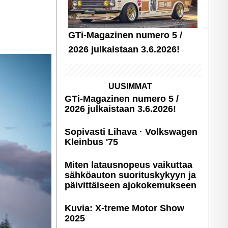
GTi-Magazinen numero 5 /
2026 julkaistaan 3.6.2026!
UUSIMMAT
GTi-Magazinen numero 5 /
2026 julkaistaan 3.6.2026!
Sopivasti Lihava · Volkswagen
Kleinbus '75
Miten latausnopeus vaikuttaa
sähköauton suori­tus­ky­kyyn ja
päivittäiseen ajoko­ke­muk­seen
Kuvia: X-treme Motor Show
2025