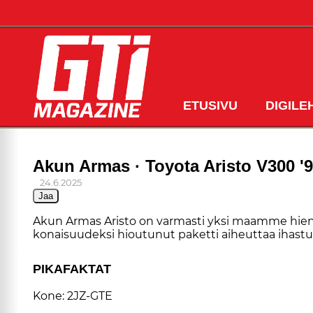
ETUSIVU
DIGILE
Akun Armas · Toyota Aristo V300 '
24.6.2025
Jaa
Akun Ar­mas Aris­to on var­mas­ti yk­si maam­me hie­noi
ko­nai­suu­dek­si hi­ou­tu­nut pa­ket­ti ai­heut­taa ihas­tu
PI­KA­FAK­TAT
Kone:
2JZ-GTE