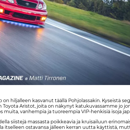
 on hil­jal­leen kas­va­nut tääl­lä Poh­jo­las­sa­kin. Ky­seis­tä se
­yo­ta Aris­tot, joi­ta on nä­ky­nyt ka­tu­ku­vas­sam­me jo jon­
yös mui­ta, van­hem­pia ja tuo­reem­pia VIP-hen­ki­siä iso­ja japs
l­la siis­te­jä mas­sas­ta poik­ke­a­via ja krui­sai­luun eri­no­mai­
­la it­sel­leen os­ta­van­sa jäl­leen ker­ran uut­ta käyt­tis­tä, mut