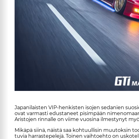
Ja­pa­ni­lais­ten VIP-hen­kis­ten iso­jen se­da­nien suo­sio
ovat var­mas­ti edus­ta­neet pi­sim­pään ni­me­no­maan To
Aris­to­jen rin­nal­le on vii­me vuo­si­na il­mes­ty­nyt m
Mi­kä­pä sii­nä, näis­tä saa koh­tuul­li­sin muu­tok­sin to­de
tu­via har­ras­te­pe­le­jä. Toi­nen vaih­to­eh­to on us­ko­tel