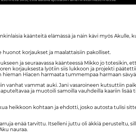
 jon­kin­lai­sia kään­tei­tä elä­mäs­sä ja näin kävi myös Akul­le,
 huo­not kor­jauk­set ja maa­lat­tai­siin pa­kol­li­set.
lauk­seen ja seu­raa­vas­sa kään­tees­sä Mik­ko jo to­te­si­kin, et­
­ren kor­jauk­ses­ta lyö­tiin siis luk­koon ja pro­jek­ti pää­tet­ti
ail­tiin hie­man Hi­a­cen har­maa­ta tum­mem­paa har­maan sä­vyä
t­tiin van­hat vam­mat au­ki. Jani va­sa­roi­neen kut­sut­tiin pai­k
u­tel­ta­vaa ja muo­toi­li sa­moil­la vauh­deil­la kaa­riin li­sää ti­
 heik­koon koh­taan ja eh­dot­ti, jos­ko au­tos­ta tu­li­si sit­
­ru­ja enää tar­vit­tu. It­sel­le­ni jut­tu oli äk­kiä pe­rus­tel­tu, si
a, Aku nau­raa.