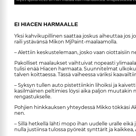
EI HI­A­CEN HAR­MAAL­LE
Yk­si kah­vi­ku­pil­li­nen saat­taa jos­kus ai­heut­taa jos
rai­li ys­tä­vän­sä Mi­kon MjPaint-maa­laa­mol­la.
– Alet­tiin kes­kus­te­le­maan, jos­ko vaan oi­ot­tai­siin ne
Pa­kol­li­set maa­lauk­set vaih­tui­vat no­pe­as­ti yli­maa­
tu­li­si enää Hi­a­cen har­maa­ta. Suun­ni­tel­mat ul­ko­kuo
tal­ven koit­ta­es­sa. Täs­sä vai­hees­sa vä­rik­si kaa­v
– Syk­syn tul­len au­to pis­tet­tiin­kin li­hoik­si ja kai­ve
ka­sil­mäi­nen pel­ti­mies löy­si ai­ka pal­jon muu­ta­kin na­p
ren­gas­tuk­sel­le.
Poh­jien hink­kauk­sen yh­tey­des­sä Mik­ko tök­kä­si Akua
nen.
– Sil­lä het­kel­lä läh­ti mopo ihan uu­del­le ural­le ei­kä jar
nul­la jus­tiin­sa tu­los­sa pyö­re­ät synt­tä­rit ja kaik­ke