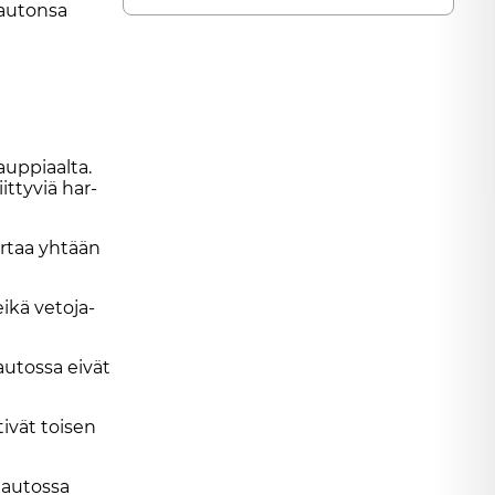
au­ton­sa
up­pi­aal­ta.
t­ty­viä har­
ir­taa yh­tään
i­kä ve­to­ja­
u­tos­sa ei­vät
ti­vät toi­sen
 au­tos­sa