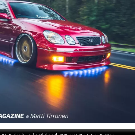
asenneta siksi, että autolla ajettaisiin aina hirvitorniasennossa.