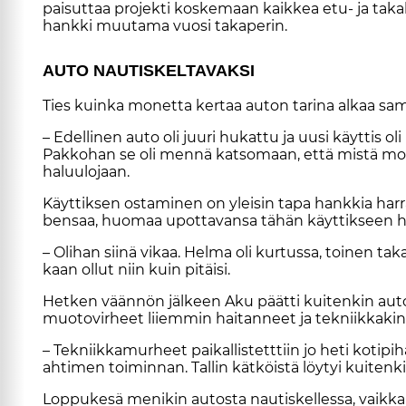
pai­sut­taa pro­jek­ti kos­ke­maan kaik­kea etu- ja ta­ka
hank­ki muu­ta­ma vuo­si ta­ka­pe­rin.
AU­TO NAU­TIS­KEL­TA­VAK­SI
Ties kuin­ka mo­net­ta ker­taa au­ton ta­ri­na al­kaa sa­moi
– Edel­li­nen au­to oli juu­ri hu­kat­tu ja uu­si käyt­tis ol
Pak­ko­han se oli men­nä kat­so­maan, et­tä mis­tä moi­n
ha­luu­lo­jaan.
Käyt­tik­sen os­ta­mi­nen on ylei­sin tapa hank­kia har­ras­
ben­saa, huo­maa upot­ta­van­sa tä­hän käyt­tik­seen hu
– Oli­han sii­nä vi­kaa. Hel­ma oli kur­tus­sa, toi­nen ta­ka­pos
kaan ol­lut niin kuin pi­täi­si.
Het­ken vään­nön jäl­keen Aku päät­ti kui­ten­kin au­ton po
muo­to­vir­heet lii­em­min hai­tan­neet ja tek­niik­ka­kin
– Tek­niik­ka­mur­heet pai­kal­lis­tet­t­tiin jo heti ko­ti­pi­
ah­ti­men toi­min­nan. Tal­lin kät­köis­tä löy­tyi kui­te
Lop­pu­ke­sä me­ni­kin au­tos­ta nau­tis­kel­les­sa, vaik­ka 