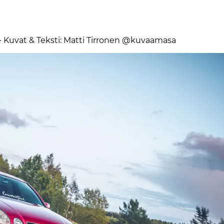
· Ku­vat & Teks­ti: Mat­ti Tir­ro­nen @ku­vaa­ma­sa