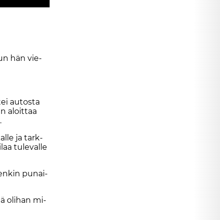
 kun hän vie­
tei au­tos­ta
in aloit­taa
.
al­le ja tark­
laa tu­le­val­le
ten­kin pu­nai­
l­lä oli­han mi­